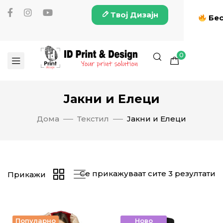
Твој Дизајн
Бес
0
Јакни и Елеци
Дома
Текстил
Јакни и Елеци
Се прикажуваат сите 3 резултати
Прикажи
Популарно
Ново