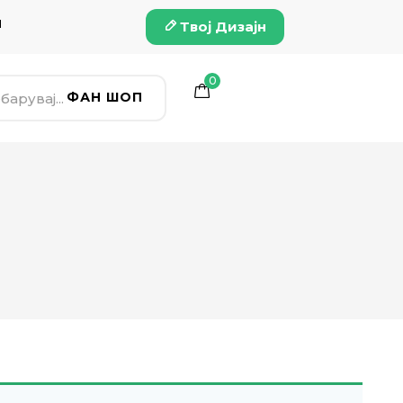
и
Твој Дизајн
0
ФАН ШОП