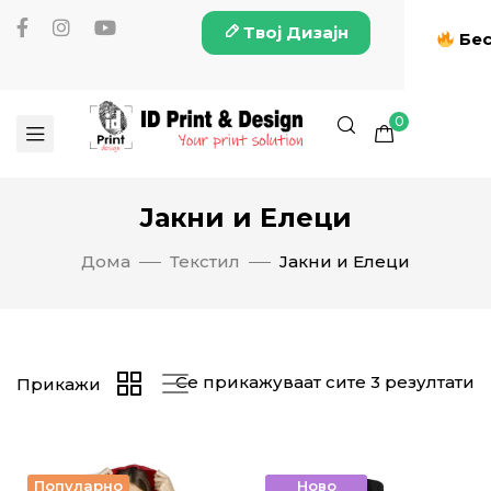
Твој Дизајн
Бес
0
Јакни и Елеци
Дома
Текстил
Јакни и Елеци
Се прикажуваат сите 3 резултати
Прикажи
Популарно
Ново