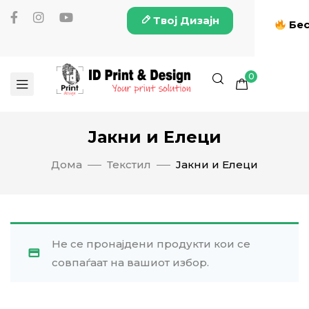
Твој Дизајн
Бес
0
Јакни и Елеци
Дома
Текстил
Јакни и Елеци
Не се пронајдени продукти кои се
совпаѓаат на вашиот избор.