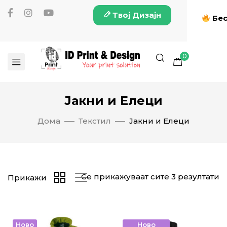
Твој Дизајн
Бес
0
Јакни и Елеци
Дома
Текстил
Јакни и Елеци
Се прикажуваат сите 3 резултати
Прикажи
Ново
Ново