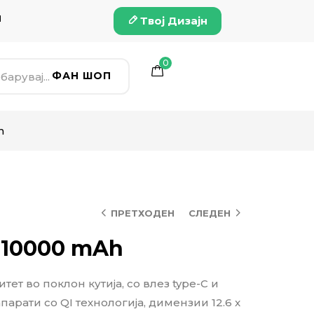
и
Твој Дизајн
0
ФАН ШОП
h
ПРЕТХОДЕН
СЛЕДЕН
 10000 mAh
тет во поклон кутија, со влез type-C и
парати со QI технологија, димензии 12.6 x