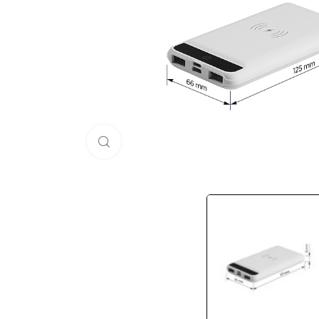
Кликни за голема слика