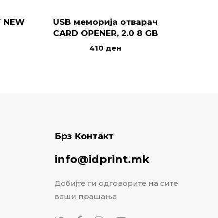
T NEW
USB меморија отварач
Банк 
CARD OPENER, 2.0 8 GB
410
ден
Брз Контакт
info@idprint.mk
Добијте ги одговорите на сите
ваши прашања