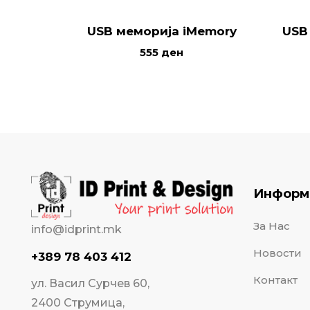
USB меморија iMemory
USB
555
ден
Информ
За Нас
info@idprint.mk
Новости
+389 78 403 412
Контакт
ул. Васил Сурчев 60,
2400 Струмица,