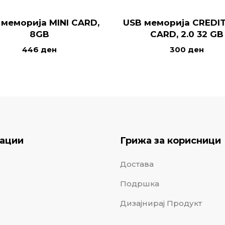
 меморија MINI CARD,
USB меморија CREDI
8GB
CARD, 2.0 32 GB
446
ден
300
ден
ации
Грижа за корисници
Достава
Подршка
Дизајнирај Продукт