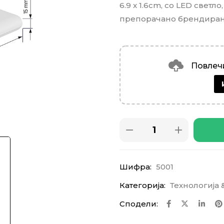
6.9 x 1.6cm, со LED свет
препорачано брендирањ
Повлечи
Шифра:
5001
Категорија:
Технологија 
Сподели: