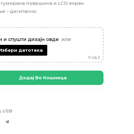
ло, гумирана површина и LCD екран
е – дигитално.
 и спушти дизајн овде
или
Избери датотека
0
од 2
Додај Во Кошница
& USB