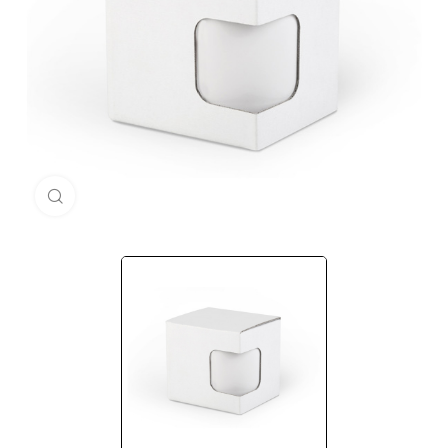
Кликни за голема слика