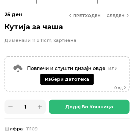
25
ден
ПРЕТХОДЕН
СЛЕДЕН
Кутија за чаша
Димензии 11 x 11cm, хартиена
Повлечи и спушти дизајн овде
или
Избери датотека
0
од 2
Додај Во Кошница
Шифра:
11109