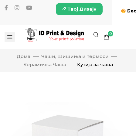
Твој Дизајн
Бес
0
Дома
Чаши, Шишиња и Термоси
Керамичка Чаша
Кутија за чаша