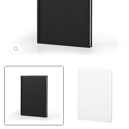
Кликни за голема слика