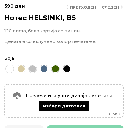
390
ден
ПРЕТХОДЕН
СЛЕДЕН
Нотес HELSINKI, B5
120 листа, бела хартија со линии.
Цената е со вклучено колор печатење.
Боја
Повлечи и спушти дизајн овде
или
Избери датотека
0
од 2