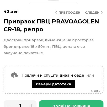
40
ден
ПРЕТХОДЕН
СЛЕДЕН
Приврзок ПВЦ PRAVOAGOLEN
CR-18, репро
Двостран приврзок, димензија на простор за
брендирање 18 x 50mm, ПВЦ, цената е со
вклучено печатење
Повлечи и спушти дизајн овде
или
Избери датотека
0
од 2
Додај Во Кошница