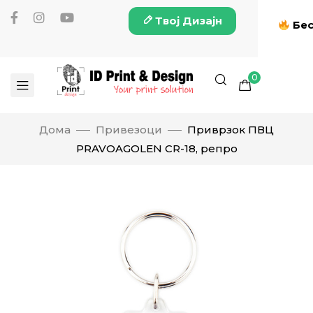
Твој Дизајн
Бес
0
Дома
Привезоци
Приврзок ПВЦ
PRAVOAGOLEN CR-18, репро