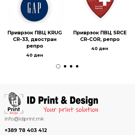
Приврзок ПВЦ KRUG
Приврзок ПВЦ SRCE
CR-33, двостран
CR-COR, репро
репро
40
ден
40
ден
info@idprint.mk
+389 78 403 412