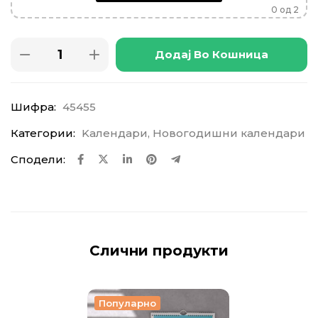
0
од 2
Додај Во Кошница
Шифра:
45455
Категории:
Kалендари
,
Новогодишни календари
Сподели:
Слични продукти
Популарно