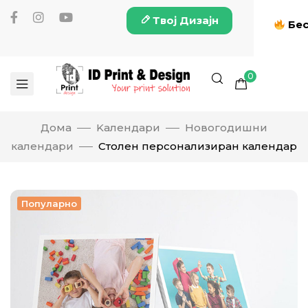
Твој Дизајн
Бес
0
Дома
Kалендари
Новогодишни
календари
Столен персонализиран календар
Популарно