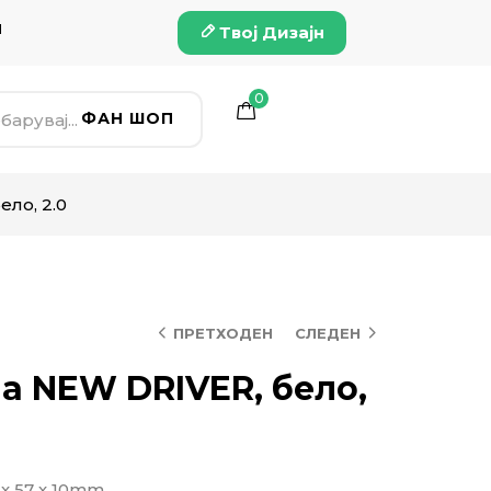
и
Твој Дизајн
0
ФАН ШОП
ло, 2.0
ПРЕТХОДЕН
СЛЕДЕН
а NEW DRIVER, бело,
х 57 х 10mm