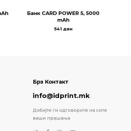
mAh
Банк CARD POWER 5, 5000
USB 
mAh
CARD
541
ден
Брз Контакт
info@idprint.mk
Добијте ги одговорите на сите
ваши прашања