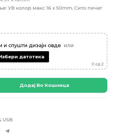
: УВ колор макс 16 х 50mm, Сито печат
 и спушти дизајн овде
или
Избери датотека
0
од 2
Додај Во Кошница
& USB