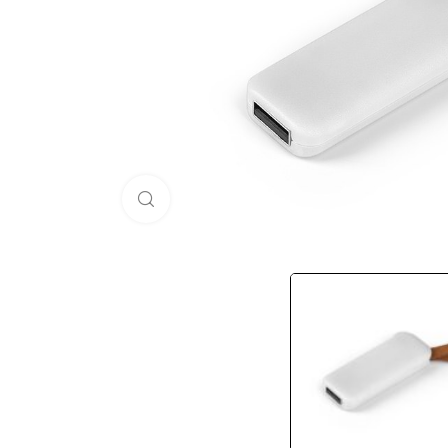
Кликни за голема слика