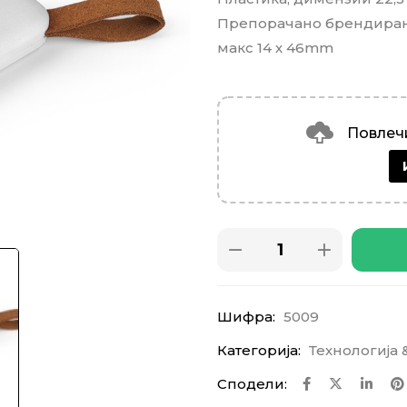
Препорачано брендирање
макс 14 х 46mm
Повлечи
Шифра:
5009
Категорија:
Технологија 
Сподели: