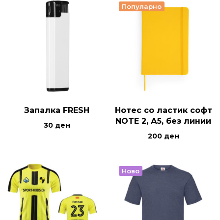
Популарно
Запалка FRESH
Нотес со ластик софт
NOTE 2, А5, без линии
30
ден
200
ден
Ново