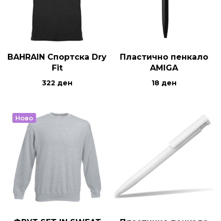
BAHRAIN Спортска Dry
Пластично пенкало
Fit
AMIGA
322
ден
18
ден
Ново