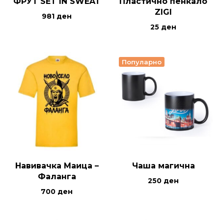
ФРУТ SET IN SWEAT
Пластично пенкало
ZIGI
981
ден
25
ден
Популарно
Навивачка Маица –
Чаша магична
Фаланга
250
ден
700
ден