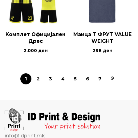
Комплет Официјален
Маица Т ФРУТ VALUE
Дрес
WEIGHT
2.000
ден
298
ден
1
2
3
4
5
6
7
info@idprint.mk