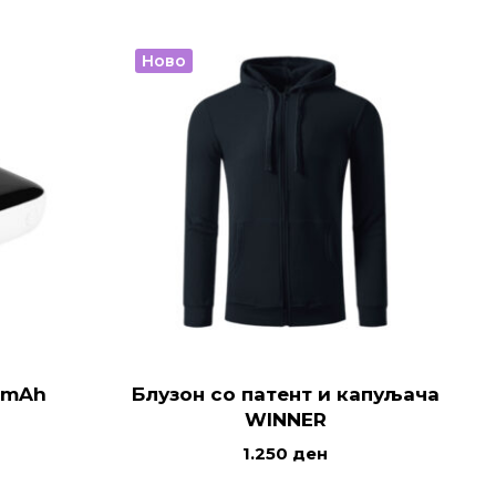
Ново
 mAh
Блузон со патент и капуљача
WINNER
1.250
ден