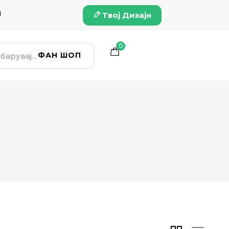
и
Твој Дизајн
0
ФАН ШОП