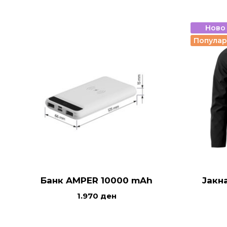
Ново
Попула
Банк AMPER 10000 mAh
Јакна
1.970
ден