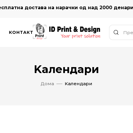
сплатна достава на нарачки од над 2000 денар
КОНТАКТ
Kалендари
Дома
Kалендари