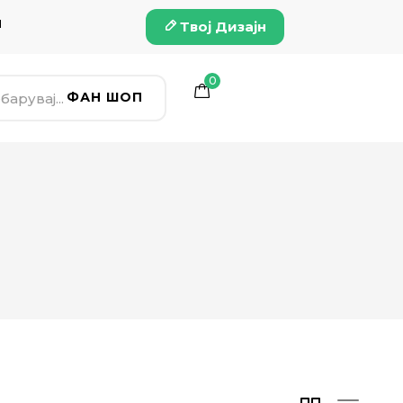
и
Твој Дизајн
0
ФАН ШОП