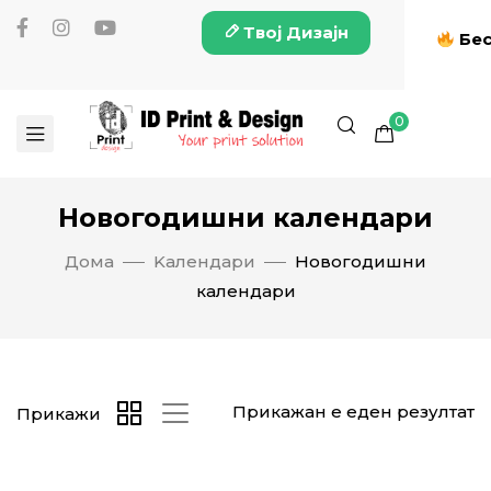
Твој Дизајн
Бес
0
Новогодишни календари
Дома
Kалендари
Новогодишни
календари
Прикажан е еден резултат
Прикажи