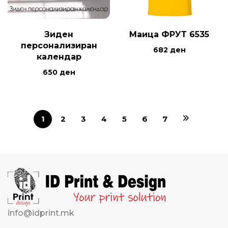
Зиден
Маица ФРУТ 6535
персонализиран
682
ден
календар
650
ден
1
2
3
4
5
6
7
info@idprint.mk