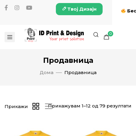
Твој Дизајн
Бес
0
Продавница
Дома
Продавница
Прикажувам 1–12 од 79 резултати
Прикажи