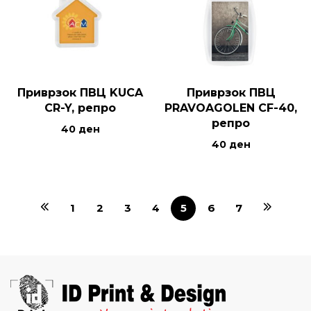
Приврзок ПВЦ KUCA
Приврзок ПВЦ
CR-Y, репро
PRAVOAGOLEN CF-40,
репро
40
ден
40
ден
1
2
3
4
5
6
7