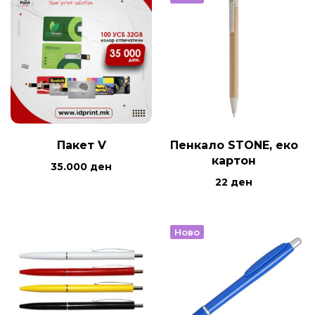
Пакет V
Пенкало STONE, еко
картон
35.000
ден
22
ден
Ново