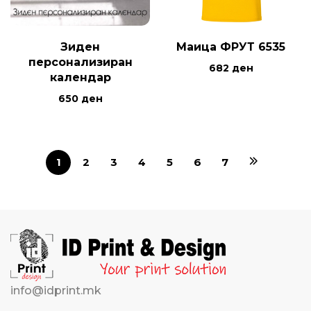
Зиден
Маица ФРУТ 6535
персонализиран
682
ден
календар
650
ден
1
2
3
4
5
6
7
info@idprint.mk