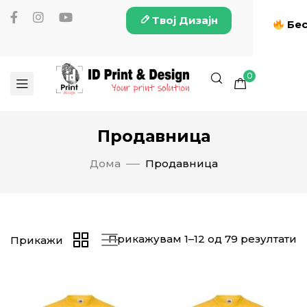
Твој Дизајн
Бес
0
Продавница
Дома
Продавница
Прикажувам 1–12 од 79 резултати
Прикажи