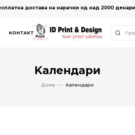
сплатна достава на нарачки од над 2000 денар
КОНТАКТ
Kалендари
Дома
Kалендари