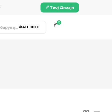
и
Твој Дизајн
0
ФАН ШОП