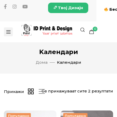
Твој Дизајн
Бес
0
Kалендари
Дома
Kалендари
Се прикажуваат сите 2 резултати
Прикажи
Популарно
Популарно