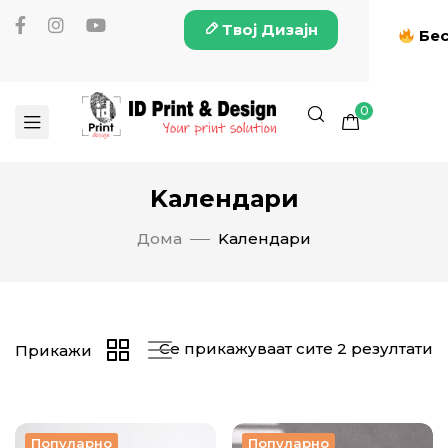
Твој Дизајн
Бес
0
Kалендари
Дома
Kалендари
Се прикажуваат сите 2 резултати
Прикажи
Популарно
Популарно