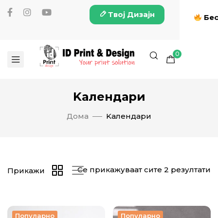
Твој Дизајн
Бес
0
Kалендари
Дома
Kалендари
Се прикажуваат сите 2 резултати
Прикажи
Популарно
Популарно