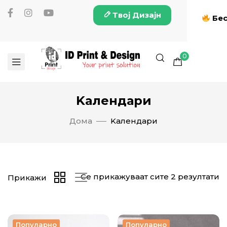
Твој Дизајн
Бес
0
Kалендари
Дома
Kалендари
Се прикажуваат сите 2 резултати
Прикажи
Популарно
Популарно