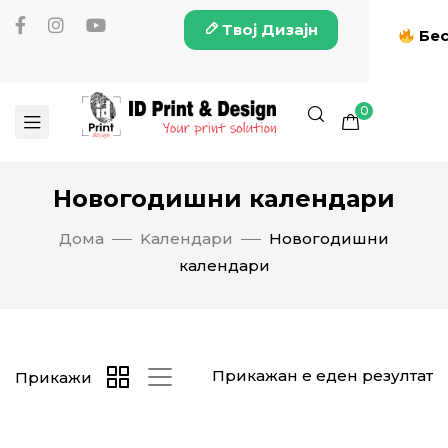
Твој Дизајн
Бес
0
Новогодишни календари
Дома
Kалендари
Новогодишни
календари
Прикажан е еден резултат
Прикажи