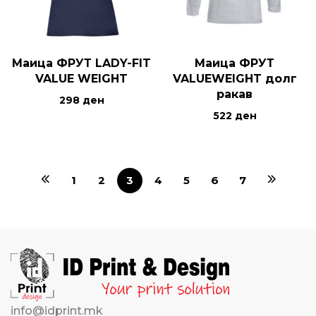
Маица ФРУТ LADY-FIT
Маица ФРУТ
VALUE WEIGHT
VALUEWEIGHT долг
ракав
298
ден
522
ден
1
2
3
4
5
6
7
info@idprint.mk