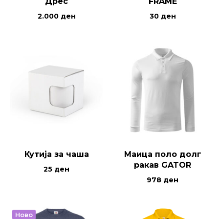
Дрес
FRAME
2.000
ден
30
ден
Кутија за чаша
Маица поло долг
ракав GATOR
25
ден
978
ден
Ново