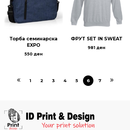
Торба семинарска
ФРУТ SET IN SWEAT
EXPO
981
ден
550
ден
1
2
3
4
5
6
7