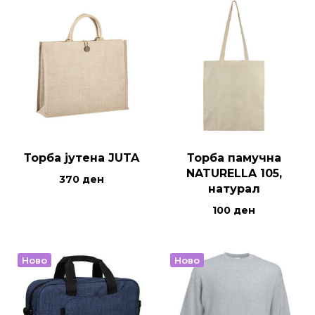
Торба јутена JUTA
Торба памучна
NATURELLA 105,
370
ден
натурал
100
ден
Ново
Ново