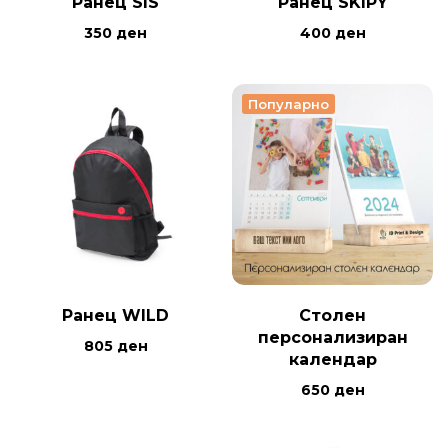
Ранец SIS
Ранец SKIPY
350
ден
400
ден
Популарно
Ранец WILD
Столен
персонализиран
805
ден
календар
650
ден