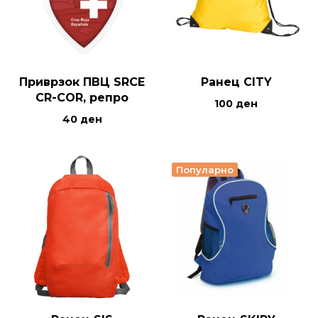
Приврзок ПВЦ SRCE
Ранец CITY
CR-COR, репро
100
ден
40
ден
Популарно