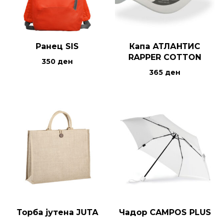
Ранец SIS
Капа АТЛАНТИС
RAPPER COTTON
350
ден
365
ден
Торба јутена JUTA
Чадор CAMPOS PLUS