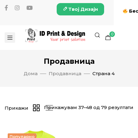
Твој Дизајн
Бес
0
Продавница
Дома
Продавница
Страна 4
Прикажувам 37–48 од 79 резултати
Прикажи
Популарно