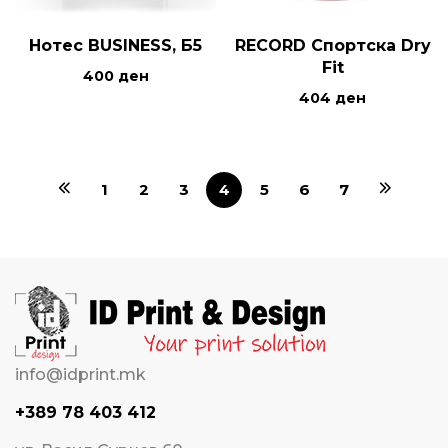
Нотес BUSINESS, Б5
RECORD Спортска Dry
Fit
400
ден
404
ден
1
2
3
4
5
6
7
info@idprint.mk
+389 78 403 412