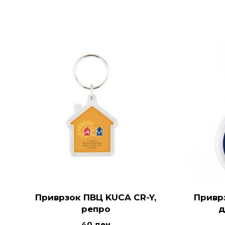
Приврзок ПВЦ KUCA CR-Y,
Привр
репро
д
40
ден