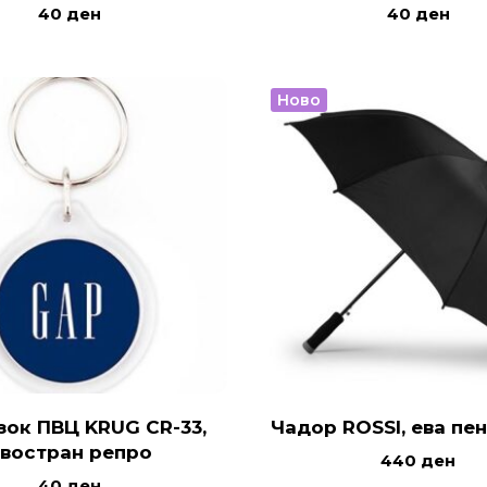
40
ден
40
ден
Ново
зок ПВЦ KRUG CR-33,
Чадор ROSSI, ева пе
востран репро
440
ден
40
ден