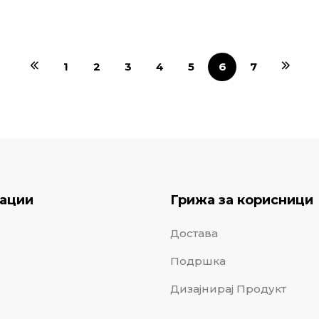
1
2
3
4
5
6
7
ации
Грижа за корисници
Достава
Подршка
Дизајнирај Продукт