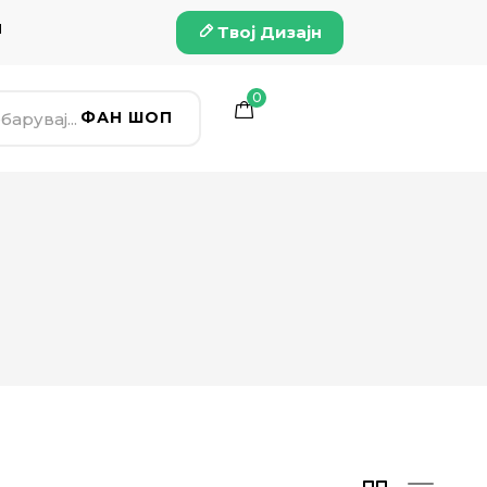
и
Твој Дизајн
0
ФАН ШОП