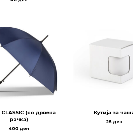
 CLASSIC (со дрвена
Кутија за чаш
рачка)
25
ден
400
ден