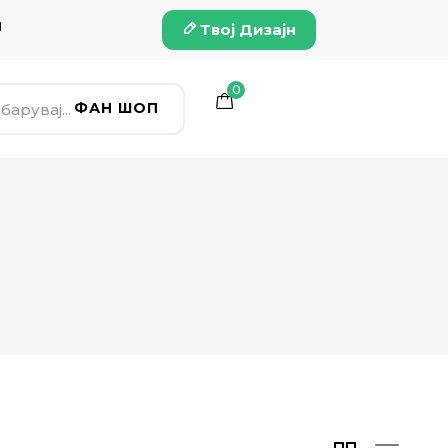
и
Твој Дизајн
0
ФАН ШОП