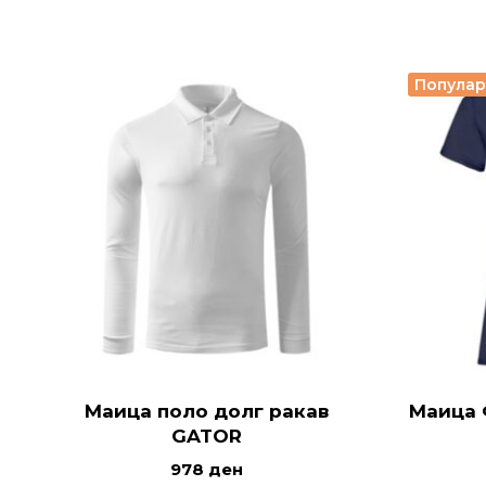
Попула
Маица поло долг ракав
Маица 
GATOR
978
ден