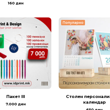
160
ден
Популарно
Пакет III
Столен персонали
календар
7.000
ден
650
ден