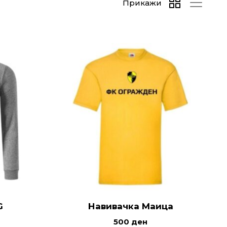
Прикажи
G
Навивачка Маица
500
ден