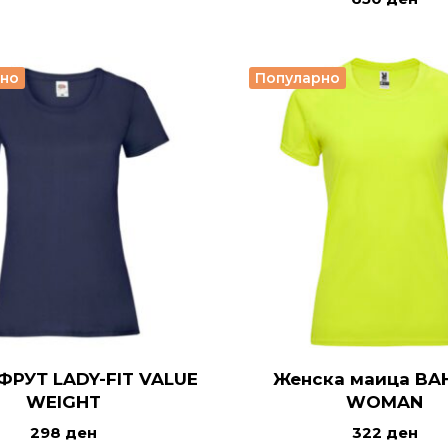
рно
Популарно
ФРУТ LADY-FIT VALUE
Женска маица BA
WEIGHT
WOMAN
298
ден
322
ден