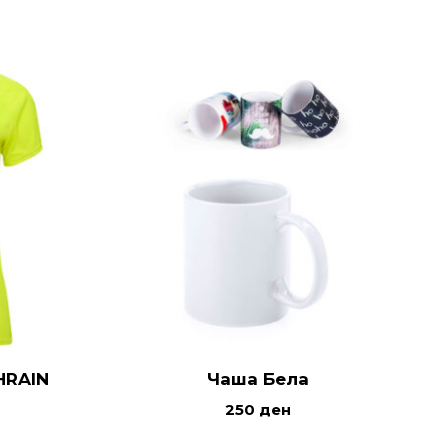
HRAIN
Чаша Бела
250
ден