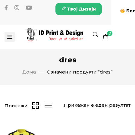
Твој Дизајн
Бес
0
dres
Дома
Означени продукти “dres”
Прикажан е еден резултат
Прикажи