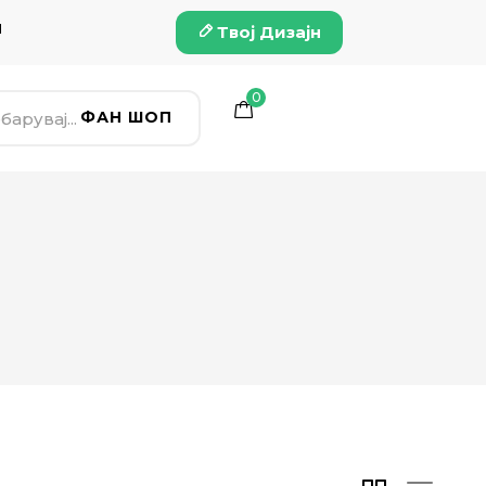
и
Твој Дизајн
0
ФАН ШОП