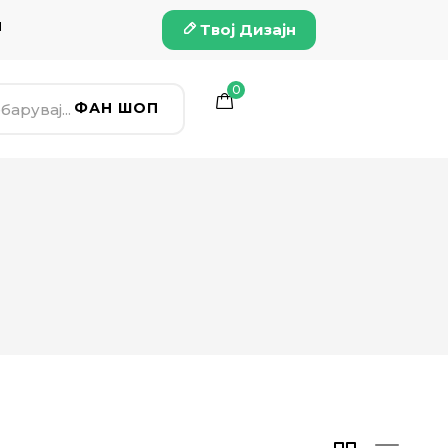
и
Твој Дизајн
0
ФАН ШОП